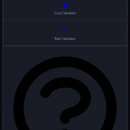
💲
Cost Calculator
📈
Rate Calculator