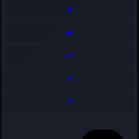
⚖️
m²
yd²
📐
📏