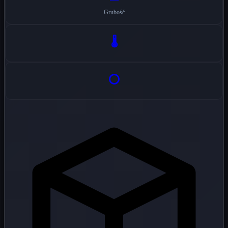
Grubość
🌡️
⭕