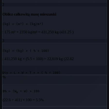
2
Oblicz całkowitą masę mieszanki
(kg) = (m³) × (kg/m³)
: 175 m³ × 2350 kg/m³ = 411,250 kg (411.25 )
3
(kg) = (kg) × ( % ÷ 100)
: 411,250 kg × (5.5 ÷ 100) =
22,619 kg (22.62
Qty = L × W × T × × ( % ÷ 100)
%
B% = (W
÷ W
) × 100
b
(22.6 ÷ 411) × 100 =
5.5%