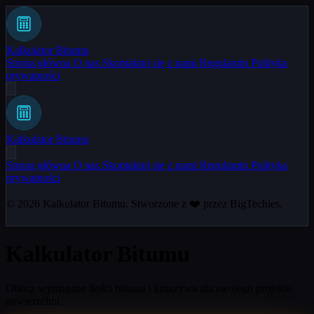
Kalkulator Bitumu
Strona główna
O nas
Skontaktuj się z nami
Regulamin
Polityka
prywatności
Kalkulator Bitumu
Strona główna
O nas
Skontaktuj się z nami
Regulamin
Polityka
prywatności
© 2026
Kalkulator Bitumu
. Stworzone z ❤️ przez
BigTechies
.
Kalkulator Bitumu
Oblicz wymagane ilości bitumu i kruszywa dla swojego projektu
nawierzchni.