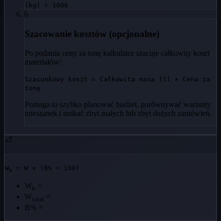
(kg) ÷ 1000
6
Szacowanie kosztów (opcjonalne)
Po podaniu ceny za tonę kalkulator szacuje całkowity koszt
materiałów:
Szacunkowy koszt = Całkowita masa (t) × Cena za
tonę
Pomaga to szybko planować budżet, porównywać warianty
mieszanek i unikać zbyt małych lub zbyt dużych zamówień.
📐
W
= W
× (B% ÷ 100)
b
W
=
b
W
=
total
B%
=