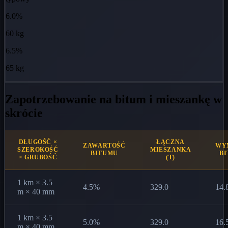
6.0%
60 kg
6.5%
65 kg
Zapotrzebowanie na bitum i mieszankę w
skrócie
DŁUGOŚĆ ×
ŁĄCZNA
ZAWARTOŚĆ
WY
SZEROKOŚĆ
MIESZANKA
BITUMU
BI
× GRUBOŚĆ
(T)
1 km × 3.5
4.5%
329.0
14.
m × 40 mm
1 km × 3.5
5.0%
329.0
16.
m × 40 mm