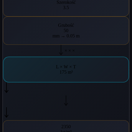
Szerokość
3.5
Grubość
50
mm → 0.05 m
× × ×
L × W × T
175 m³
2350
kg/m³