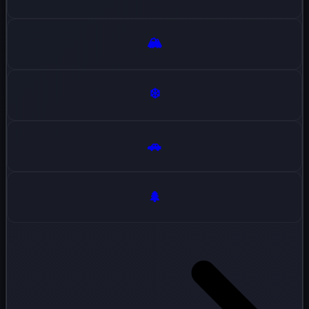
🏔️
❄️
🚗
🌲