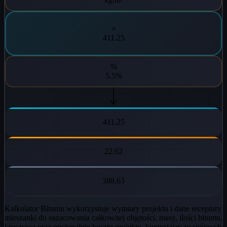
×
411.25
%
5.5%
411.25
22.62
388.63
Kalkulator Bitumu wykorzystuje wymiary projektu i dane receptury
mieszanki do oszacowania całkowitej objętości, masy, ilości bitumu,
kruszywa oraz opcjonalnie kosztu projektu, korzystając ze spójnych