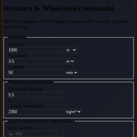
Wymiary & Właściwości mieszanki
Oblicz wymagane ilości bitumu i kruszywa dla swojego projektu
nawierzchni.
Wymiary
Długość
Szerokość
Grubość
Właściwości mieszanki
Zawartość bitumu
%
Gęstość mieszanki
Szacowanie kosztów (opcjonalne)
Cena za tonę