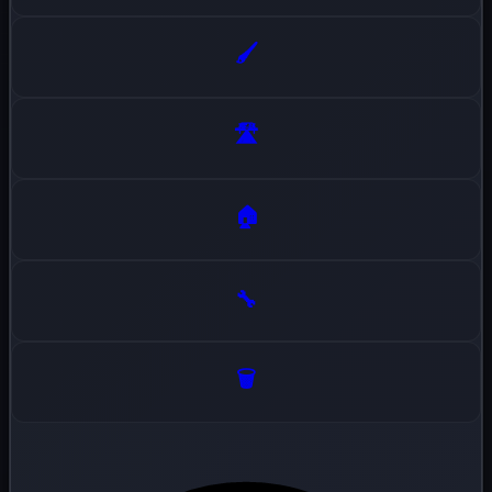
🖌️
🛣️
🏠
🔧
🗑️