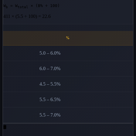
W
= W
× (B% ÷ 100)
b
total
411 × (5.5 ÷ 100) =
22.6
%
5.0 – 6.0%
6.0 – 7.0%
4.5 – 5.5%
5.5 – 6.5%
5.5 – 7.0%
🛢️