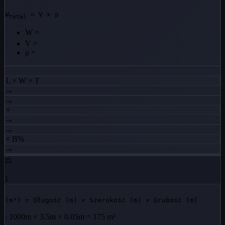
W
= V × ρ
total
W
=
V
=
ρ
=
L × W × T
→
→
×
→
→
× B%
→
⚖️
1
(m³) = Długość (m) × Szerokość (m) × Grubość (m)
: 1000m × 3.5m × 0.05m = 175 m³