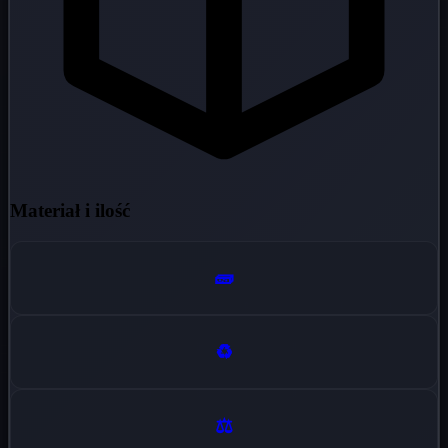
Materiał i ilość
🧱
♻️
⚖️