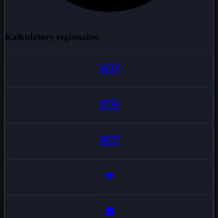
Kalkulatory regionalne
🇦🇺
🇨🇦
🇳🇿
🌴
🏛️