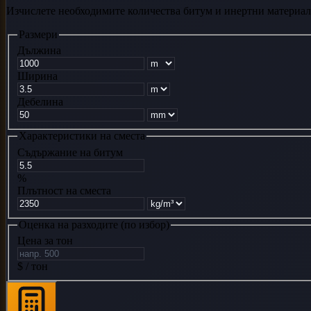
Изчислете необходимите количества битум и инертни материал
Размери
Дължина
Ширина
Дебелина
Характеристики на сместа
Съдържание на битум
%
Плътност на сместа
Оценка на разходите (по избор)
Цена за тон
$ / тон