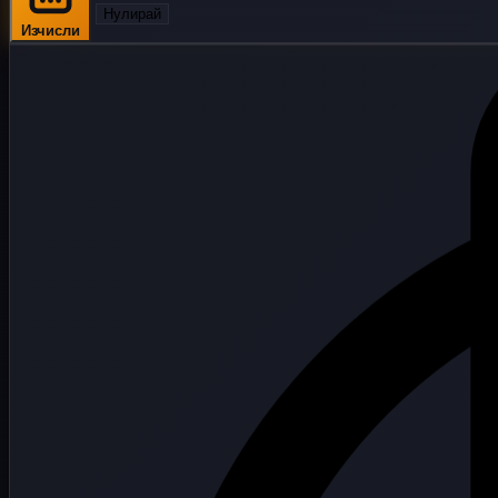
Нулирай
Изчисли