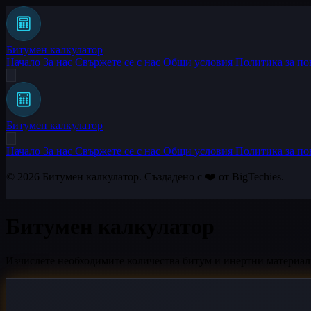
Битумен калкулатор
Начало
За нас
Свържете се с нас
Общи условия
Политика за по
Битумен калкулатор
Начало
За нас
Свържете се с нас
Общи условия
Политика за по
© 2026
Битумен калкулатор
. Създадено с ❤️ от
BigTechies
.
Битумен калкулатор
Изчислете необходимите количества битум и инертни материали