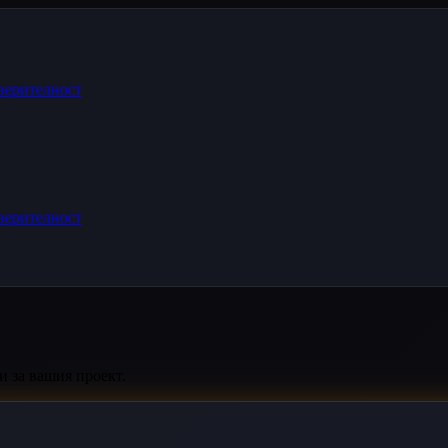
верителност
верителност
 за вашия проект.